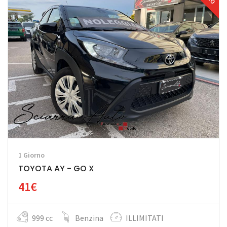
1 Giorno
TOYOTA AY - GO X
41€
999 cc
Benzina
ILLIMITATI