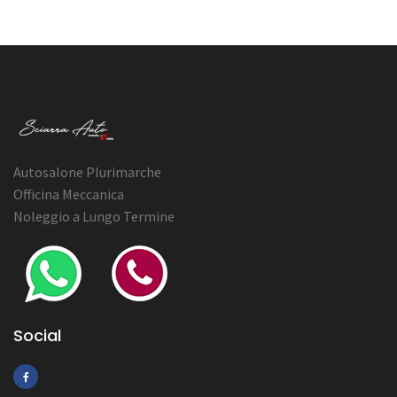
Autosalone Plurimarche
Officina Meccanica
Noleggio a Lungo Termine
Social