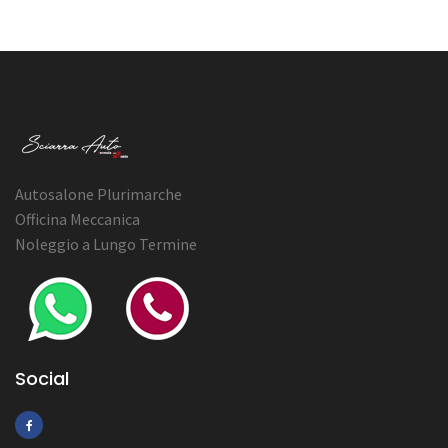
Autosalone Plurimarche
Officina Meccanica
Noleggio a Lungo Termine
Social