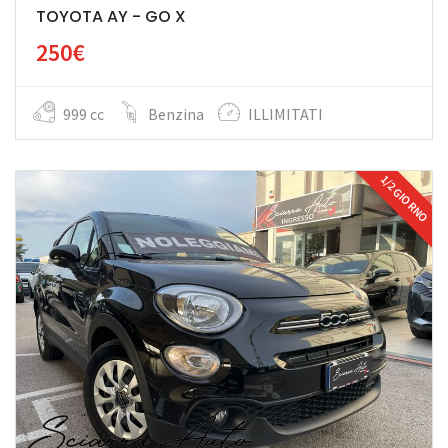
TOYOTA AY - GO X
250€
999 cc
Benzina
ILLIMITATI
1/2 GIORNO