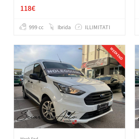
118€
999 cc
Ibrida
ILLIMITATI
WEEK END
Week End