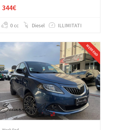
344€
0 cc
Diesel
ILLIMITATI
WEEK END
Week End