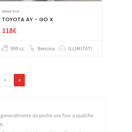
Week End
TOYOTA AY - GO X
118€
999 cc
Benzina
ILLIMITATI
3
4
ti, generalmente da poche ore fino a qualche
i.