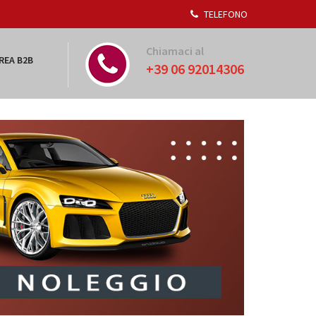
TELEFONO
Chiamaci al
REA B2B
+39 06 92014306