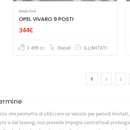
Week End
OPEL VIVARO 9 POSTI
344€
1 499 cc
Diesel
ILLIMITATI
1
2
termine
izio che permette di utilizzare un veicolo per periodi limita
sto o del leasing, non prevede impegni contrattuali prolungat