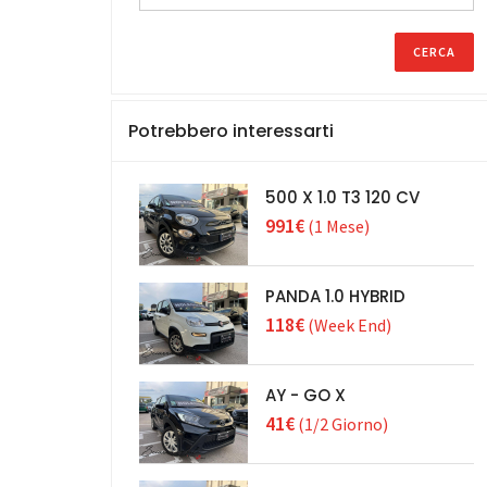
Potrebbero interessarti
500 X 1.0 T3 120 CV
991€
(1 Mese)
PANDA 1.0 HYBRID
118€
(Week End)
AY - GO X
41€
(1/2 Giorno)