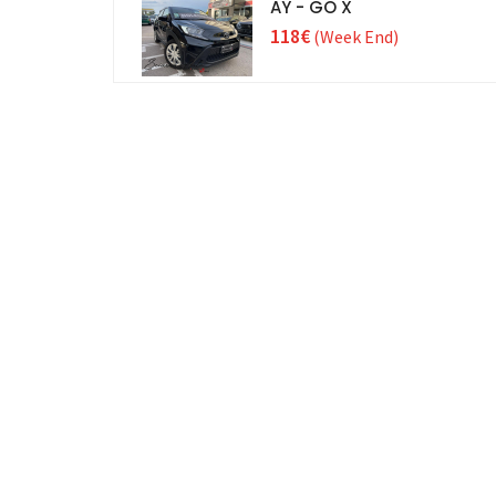
AY - GO X
118€
(Week End)