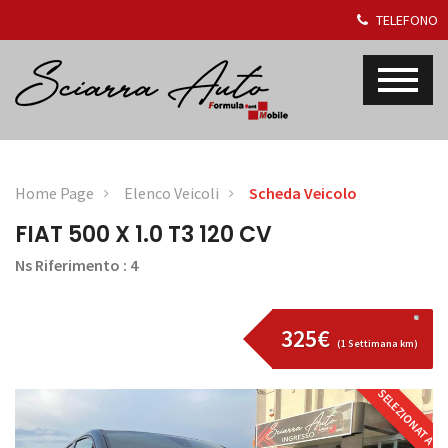
TELEFONO
Home Page
Elenco Veicoli
Scheda Veicolo
FIAT 500 X 1.0 T3 120 CV
Ns Riferimento : 4
325€
(1 Settimana km)
SELEZIONATA