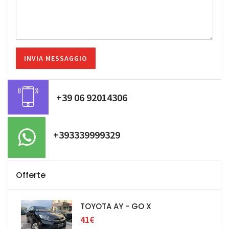
+39 06 92014306
+393339999329
Offerte
TOYOTA AY - GO X
41€