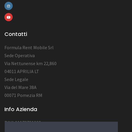
Contatti
Formula Rent Mobile Srl
Sede Operativa
Via Nettunense km 22,860
04011 APRILIA LT
Sede Legale
Via del Mare 38A
00071 Pomezia RM
Info Azienda
P.IVA 11172701002
Num. REA RM1284222