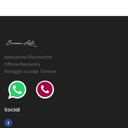
Autosalone Plurimarche
Officina Meccanica
Noleggio a Lungo Termine
Social