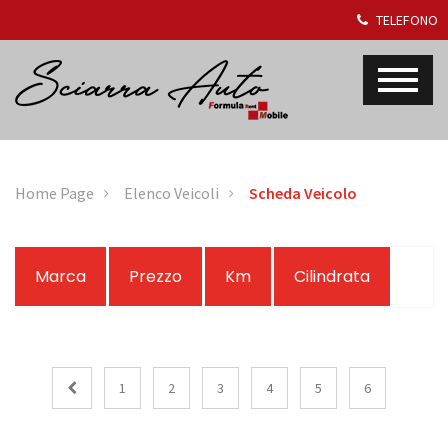
TELEFONO
Home Page
Elenco Veicoli
Scheda Veicolo
Marca
Prezzo
Km
Cilindrata
1
2
3
4
5
6