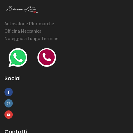
Autosalone Plurimarche
Officina Meccanica
Noleggio a Lungo Termine
Social
Contatti