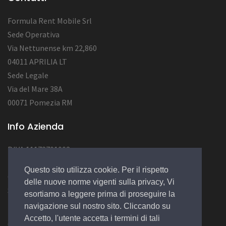
Formula Rent Mobile Srl
Sede Operativa
Via Nettunense km 22,860
04011 APRILIA LT
Sede Legale
Via del Mare 38A
00071 Pomezia RM
Info Azienda
P.IVA 11172701002
Num. REA RM1284222
Questo sito utilizza cookie. Per il rispetto
Cap.Soc. : 12.000,00 EURO
delle nuove norme vigenti sulla privacy, Vi
Socio Unico
esortiamo a leggere prima di proseguire la
navigazione sul nostro sito. Cliccando su
Accetto, l'utente accetta i termini di tali
© 2022 Design by
EGSoft