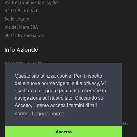
Via Nettunense km 22,860
04011 APRILIA LT
Sede Legale
Via del Mare 38A
00071 Pomezia RM
Info Azienda
P.IVA 11172701002
Num. REA RM1284222
Questo sito utilizza cookie. Per il rispetto
Cap.Soc. : 12.000,00 EURO
delle nuove norme vigenti sulla privacy, Vi
Socio Unico
esortiamo a leggere prima di proseguire la
navigazione sul nostro sito. Cliccando su
Accetto, l'utente accetta i termini di tali
© 2022 Design by
EGSoft
norme.
Leggi le norme
Cookie
|
Privacy Law
|
Azienda
|
Servizi
|
Catalogo
|
Contatti
Accetto