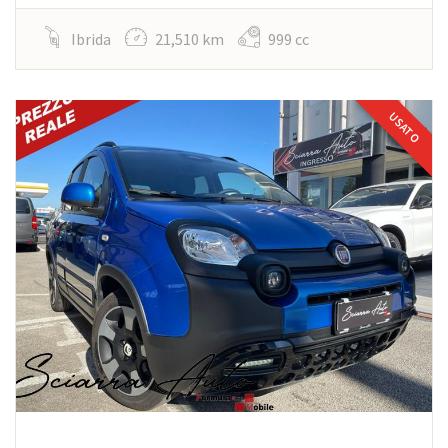
Ibrida
21,510 km
999 cc
USATO