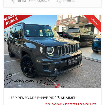
Ibrida
23,902 km
1 469 cc
USATO
JEEP RENEGADE E-HYBRID 1.5 SUMMIT
22.300€
(FATTURABILE)