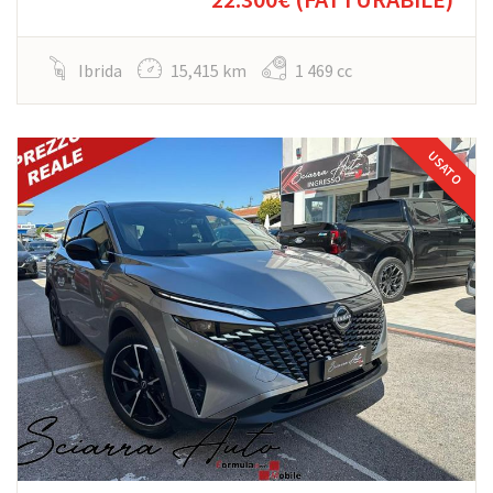
Ibrida
15,415 km
1 469 cc
USATO