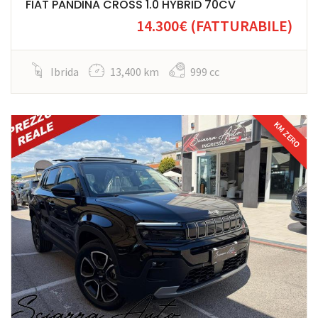
FIAT PANDINA CROSS 1.0 HYBRID 70CV
14.300€
(FATTURABILE)
Ibrida
13,400 km
999 cc
KM ZERO