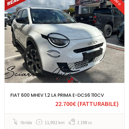
USATO
FIAT 600 MHEV 1.2 LA PRIMA E-DCS6 110CV
22.700€
(FATTURABILE)
Ibrida
11,902 km
1 198 cc