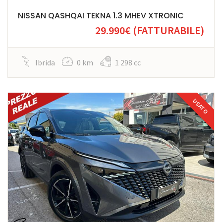
NISSAN QASHQAI TEKNA 1.3 MHEV XTRONIC
29.990€
(FATTURABILE)
Ibrida
0 km
1 298 cc
USATO