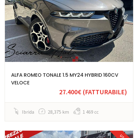
ALFA ROMEO TONALE 1.5 MY24 HYBRID 160CV
VELOCE
27.400€
(FATTURABILE)
Ibrida
28,375 km
1 469 cc