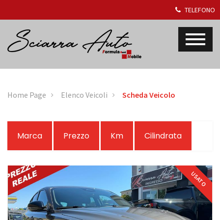
TELEFONO
Home Page
Elenco Veicoli
Scheda Veicolo
Marca
Prezzo
Km
Cilindrata
USATO