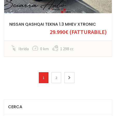
NISSAN QASHQAI TEKNA 1.3 MHEV XTRONIC
29.990€
(FATTURABILE)
Ibrida
0 km
1 298 cc
1
2
CERCA