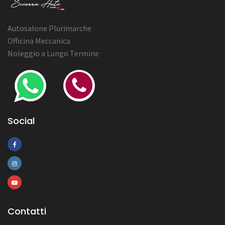
Autosalone Plurimarche
Officina Meccanica
Noleggio a Lungo Termine
Social
Contatti