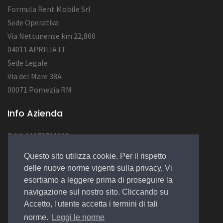
Formula Rent Mobile Srl
Sede Operativa
Via Nettunense km 22,860
04011 APRILIA LT
Sede Legale
Via del Mare 38A
00071 Pomezia RM
Info Azienda
P.IVA 11172701002
Num. REA RM1284222
Questo sito utilizza cookie. Per il rispetto
Cap.Soc. : 12.000,00 EURO
delle nuove norme vigenti sulla privacy, Vi
Socio Unico
esortiamo a leggere prima di proseguire la
navigazione sul nostro sito. Cliccando su
Accetto, l'utente accetta i termini di tali
© 2022 Design by
EGSoft
norme.
Leggi le norme