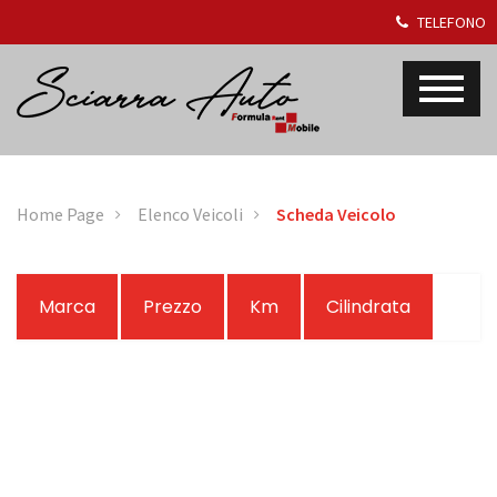
TELEFONO
Home Page
Elenco Veicoli
Scheda Veicolo
Marca
Prezzo
Km
Cilindrata