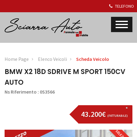
TELEFONO
Home Page
Elenco Veicoli
Scheda Veicolo
BMW X2 18D SDRIVE M SPORT 150CV
AUTO
Ns Riferimento : 0S3566
43.200€
(FATTURABILE)