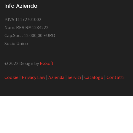
Info Azienda
P.IVA 11172701002
Num. REA RM1284222
Cap.Soc. : 12.000,00 EURO
Socio Unico
© 2022 Design by
EGSoft
Cookie
|
Privacy Law
|
Azienda
|
Servizi
|
Catalogo
|
Contatti