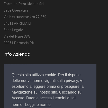
Formula Rent Mobile Srl
Sede Operativa
Via Nettunense km 22,860
04011 APRILIA LT
Sede Legale
Via del Mare 38A
00071 Pomezia RM
Info Azienda
P.IVA 11172701002
Num. REA RM1284222
Questo sito utilizza cookie. Per il rispetto
Cap.Soc. : 12.000,00 EURO
delle nuove norme vigenti sulla privacy, Vi
Socio Unico
esortiamo a leggere prima di proseguire la
navigazione sul nostro sito. Cliccando su
Accetto, l'utente accetta i termini di tali
© 2022 Design by
EGSoft
norme.
Leggi le norme