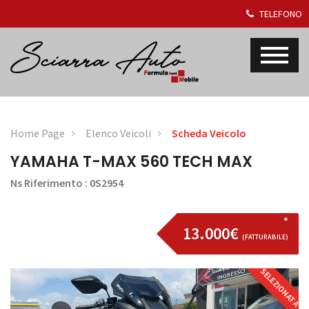
TELEFONO
Home Page
Elenco Veicoli
Scheda Veicolo
YAMAHA T-MAX 560 TECH MAX
Ns Riferimento : 0S2954
13.000€
(FATTURABILE)
SELEZIONATA