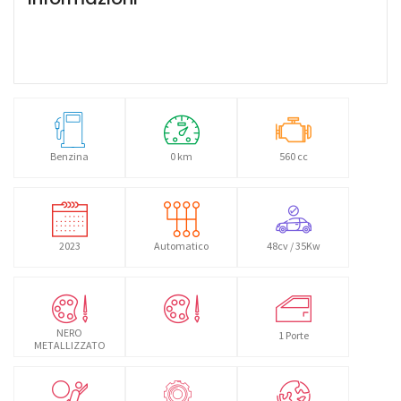
Benzina
0 km
560 cc
2023
Automatico
48cv / 35Kw
NERO
1 Porte
METALLIZZATO