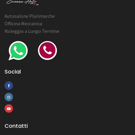
Autosalone Plurimarche
Officina Meccanica
Noleggio a Lungo Termine
Social
Contatti