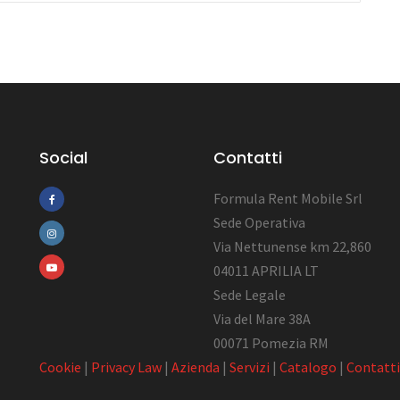
Social
Contatti
Formula Rent Mobile Srl
Sede Operativa
Via Nettunense km 22,860
04011 APRILIA LT
Sede Legale
Via del Mare 38A
00071 Pomezia RM
Cookie
|
Privacy Law
|
Azienda
|
Servizi
|
Catalogo
|
Contatti