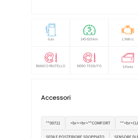
Gas
145 020 km
1 368 cc
BIANCO PASTELLO
NERO TESSUTO
5 Porte
Accessori
**00721
<br><br>**COMFORT
**<br>CL
SEDILE POSTERIORE SDOPPIATO
SENSORE DI 