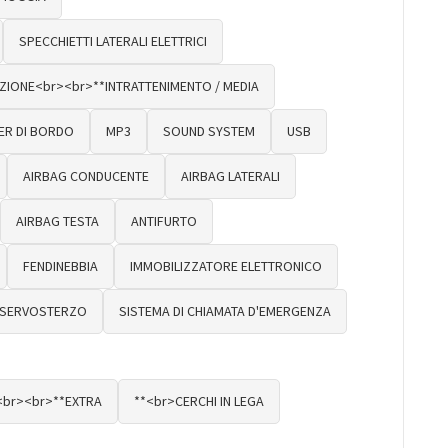
SPECCHIETTI LATERALI ELETTRICI
ZIONE<br><br>**INTRATTENIMENTO / MEDIA
R DI BORDO
MP3
SOUND SYSTEM
USB
AIRBAG CONDUCENTE
AIRBAG LATERALI
AIRBAG TESTA
ANTIFURTO
FENDINEBBIA
IMMOBILIZZATORE ELETTRONICO
SERVOSTERZO
SISTEMA DI CHIAMATA D'EMERGENZA
<br><br>**EXTRA
**<br>CERCHI IN LEGA