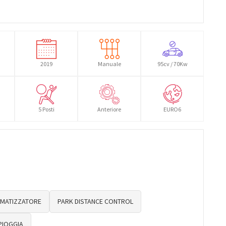
2019
Manuale
95cv / 70Kw
5 Posti
Anteriore
EURO6
IMATIZZATORE
PARK DISTANCE CONTROL
PIOGGIA