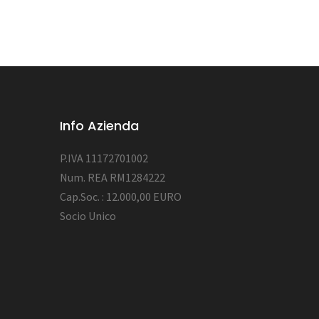
Info Azienda
P.IVA 11172701002
Num. REA RM1284222
Cap.Soc. : 12.000,00 EURO
Socio Unico