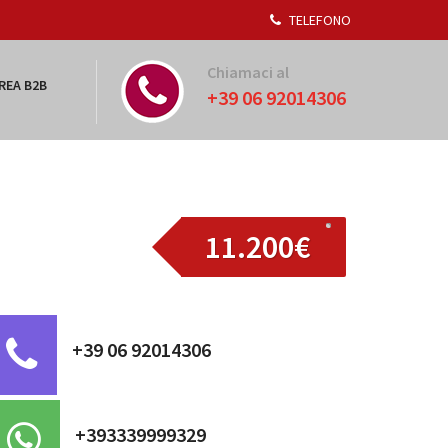
TELEFONO
Chiamaci al
REA B2B
+39 06 92014306
11.200€
+39 06 92014306
+393339999329