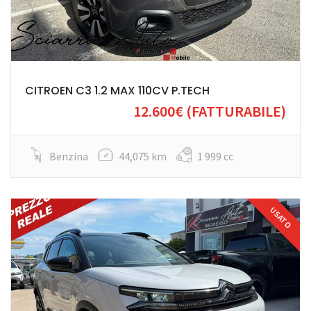
CITROEN C3 1.2 MAX 110CV P.TECH
12.600€
(FATTURABILE)
Benzina
44,075 km
1 999 cc
USATO