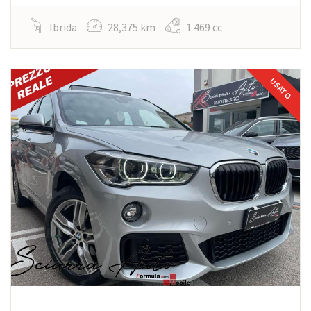
Ibrida
28,375 km
1 469 cc
USATO