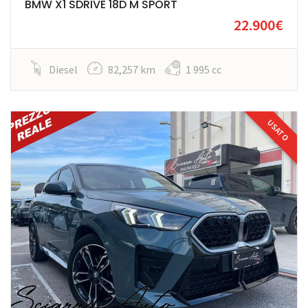
BMW X1 SDRIVE 18D M SPORT
22.900€
Diesel
82,257 km
1 995 cc
USATO