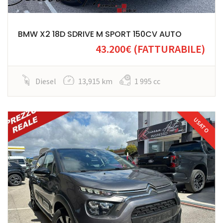
BMW X2 18D SDRIVE M SPORT 150CV AUTO
43.200€
(FATTURABILE)
Diesel
13,915 km
1 995 cc
USATO