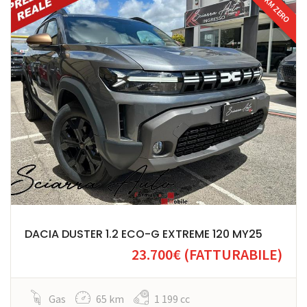
KM ZERO
DACIA DUSTER 1.2 ECO-G EXTREME 120 MY25
23.700€
(FATTURABILE)
Gas
65 km
1 199 cc