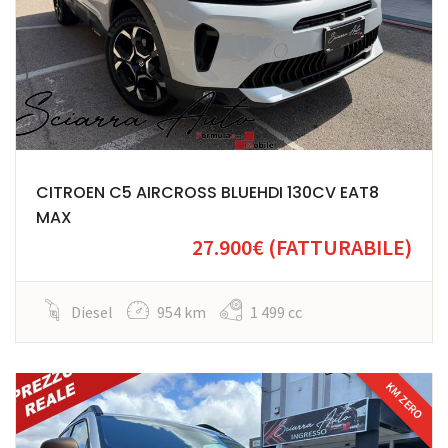
CITROEN C5 AIRCROSS BLUEHDI 130CV EAT8
MAX
27.900€
(FATTURABILE)
Diesel
954 km
1 499 cc
KM ZERO