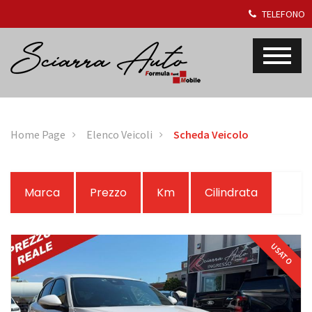
TELEFONO
Home Page
Elenco Veicoli
Scheda Veicolo
Marca
Prezzo
Km
Cilindrata
USATO