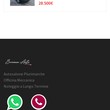
28.500€
Autosalone Plurimarche
Officina Meccanica
Noleggio a Lungo Termine