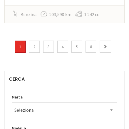
Benzina
203,590 km
1 242 cc
1
2
3
4
5
6
CERCA
Marca
Seleziona
Modello